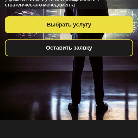
стратегического менеджмента
Выбрать услугу
Оставить заявку
Олеся Гундарева –
основатель консалтинговой
компании